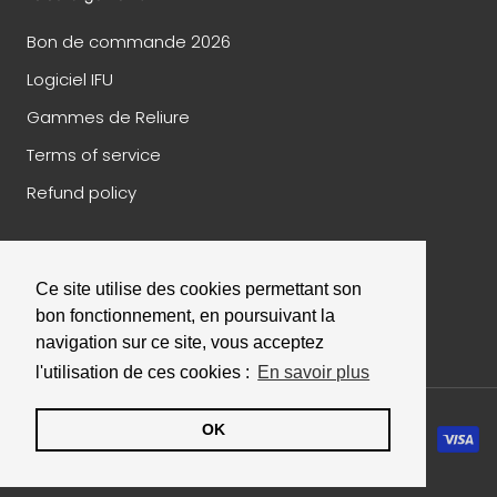
Bon de commande 2026
Logiciel IFU
Gammes de Reliure
Terms of service
Refund policy
Ce site utilise des cookies permettant son
© 2026 Papeterie Financière
- Réalisé par
EPIXELIC
conditions générales de vente
-
mentions légales
bon fonctionnement, en poursuivant la
Sélectionnez
Comment évalueriez-vous votre expérience ?
navigation sur ce site, vous acceptez
une
l'utilisation de ces cookies :
En savoir plus
option
de
1
Pas du tout satisfait
Très satisfait
OK
à
5
Suivant
,