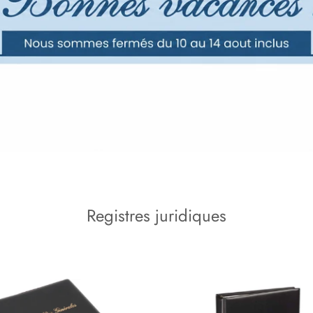
Registres juridiques
e Assemblées Générales - Reliure
Reliure des Mouvements de Titres
Cuir à 4 anneaux