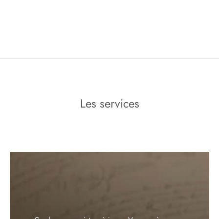
Gardez vos registres à jours. Vos procès
verbaux classés et archivés sur feuillets
paraphés.
Déléguez nous la
retranscription de vos PV
REPORT