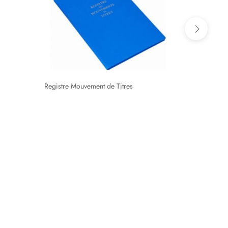
Tous les blocs, dossiers et registres pour
EXPERT COMPTABLE