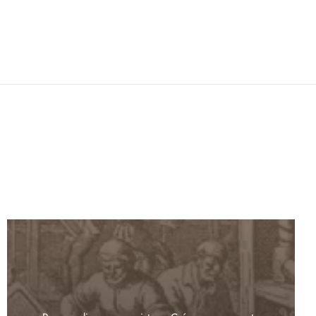
Personnalisez vos registres. Créez vos supports
de communication (carte de visite - plaquette -
etc.)
Créez et imprimez vos
documents sur mesure
PERSONNALISATION