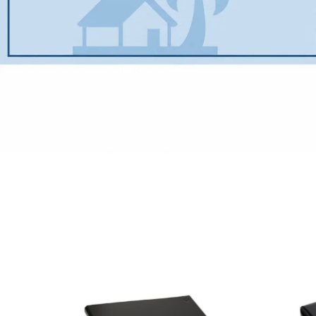
Le Pack SAS et SASU - Registre Légal à
Registr
double entrée
Aspect 