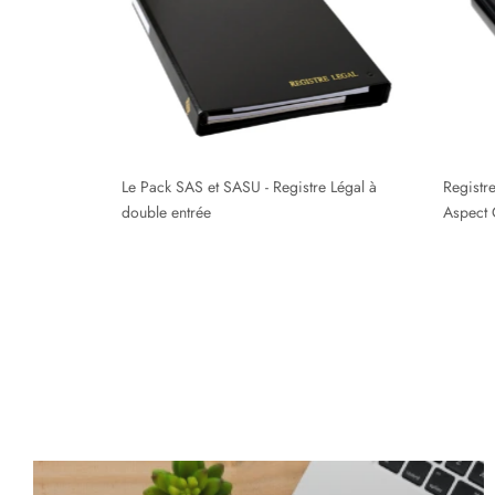
Retrouvez les registres obligatoire par formes
juridique
SOCIÉTÉ