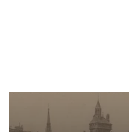
Auprès des Greffes du Tribunal de Commerce.
Partout en France et dans les Dom-Tom.
Confiez nous vos paraphes
dans toute la France
PARAPHE