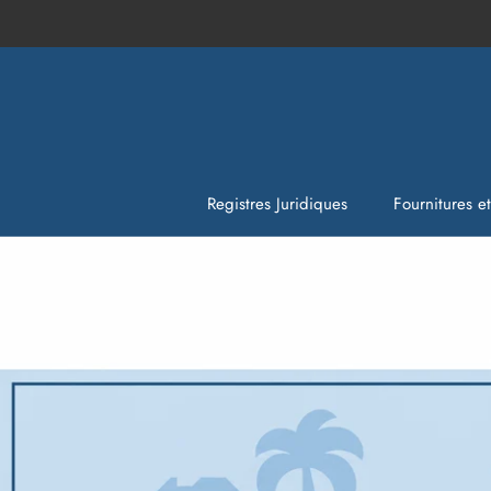
Aller
au
contenu
Registres Juridiques
Fournitures e
Fournitures e