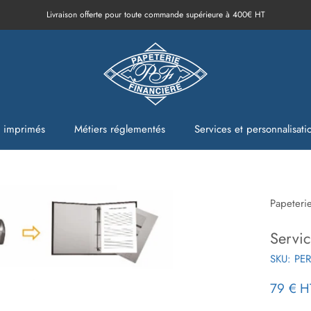
Livraison offerte pour toute commande supérieure à 400€ HT
t imprimés
Métiers réglementés
Services et personnalisati
t imprimés
Métiers réglementés
Services et personnalisati
Papeteri
Servi
SKU:
PER
79 €
H