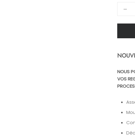
NOUV
NOUS P
VOS REG
PROCES
Ass
Mou
Con
Déc