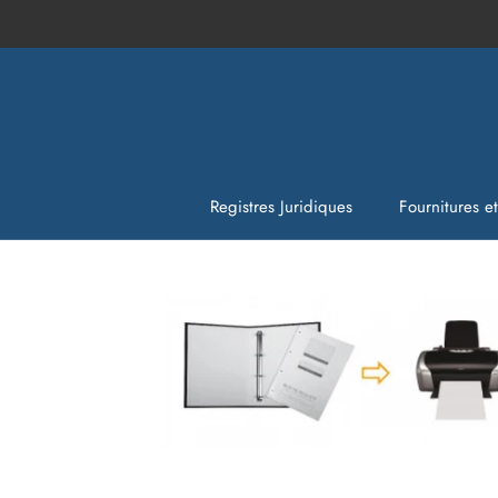
Aller
au
contenu
Registres Juridiques
Fournitures e
Fournitures e