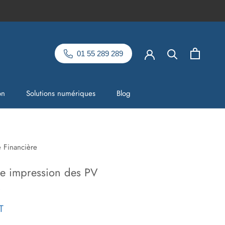
01 55 289 289
on
Solutions numériques
Blog
on
Solutions numériques
Blog
e Financière
ce impression des PV
T