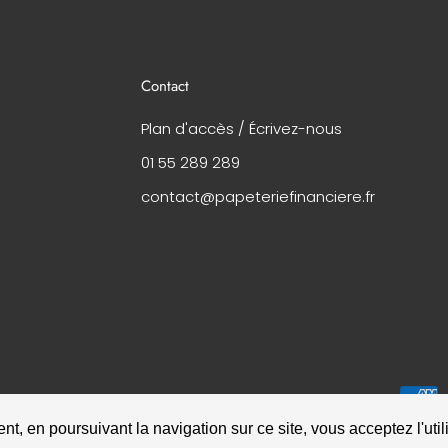
Contact
Plan d'accès / Écrivez-nous
01 55 289 289
contact@papeteriefinanciere.fr
conditions générales de vente
-
mentions légales
t, en poursuivant la navigation sur ce site, vous acceptez l'util