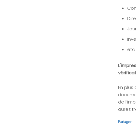
Con
Dire
Jou
Inv
etc
L'impres
vérific
En plus
documen
de l’im
aurez t
Partager