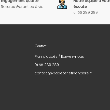
Engagement qualité
Notre équipe à votr
Reliures Garanties à vie
écoute
01 55 289 289
Contact
Plan d'accès / Écrivez-nous
01 55 289 289
contact@papeteriefinanciere.fr