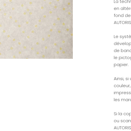
La tech
en altér
fond de
AUTORIS
Le syst
dévelop
de banq
le pict
papier.
Ainsi, s
couleur,
impressi
les mar
Si la co
ou scan
AUTORIS