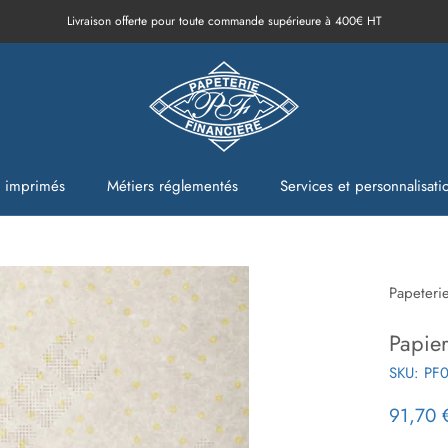
Livraison offerte pour toute commande supérieure à 400€ HT
t imprimés
Métiers réglementés
Services et personnalisati
t imprimés
Métiers réglementés
Services et personnalisati
Papeteri
Papie
SKU:
PF
91,70 