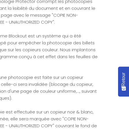
nologie Protector corrompt les photocopies
ant la lisibilité du document et en couvrant le
 page avec le message "COPIE NON-
EE - UNAUTHORIZED COPY".
ème Blockout est un système qui a été
pé pour empêcher la photocopie des billets
ue sur les copieurs couleur. Nous implantons
ogramme conçu à cet effet dans les feuilles de
Retour
i une photocopie est faite sur un copieur
 celle-ci sera invalidée (blocage du copieur,
on d'une page de couleur uniforme,..., suivant
ques).
pie est effectuée sur un copieur noir & blanc,
née, elle sera marquée avec "COPIE NON-
EE - UNAUTHORIZED COPY" couvrant le fond de