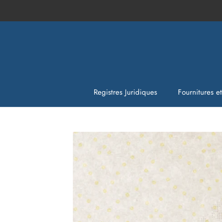
Aller
au
contenu
Registres Juridiques
Fournitures e
Fournitures e