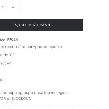
AJOUTER AU PANIER
ce : PF024
ier dissuasif et non-photocopiable
te de 100
mat A4
to
er Nocopi regroupe deux technologies :
TOR et BLOCKOUT.