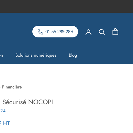
01 55 289 289
on
Solutions numériques
Blog
on
Solutions numériques
Blog
e Financière
r Sécurisé NOCOPI
024
€
HT