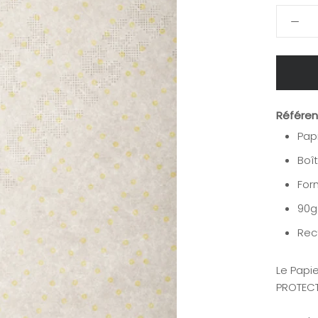
Référen
Pap
Boî
For
90g
Rec
Le Papi
PROTEC