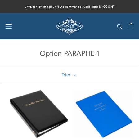
Aller
Livraison offerte pour toute commande supérieure à 400€ HT
au
contenu
Option PARAPHE-1
Trier