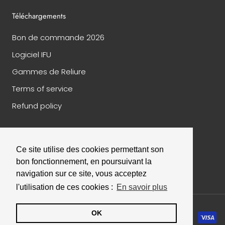
Téléchargements
Bon de commande 2026
Logiciel IFU
Gammes de Reliure
Terms of service
Refund policy
Ce site utilise des cookies permettant son
© 2026 Papeterie Financière
- Réalisé par
EPIXELIC
conditions générales de vente
-
mentions légales
bon fonctionnement, en poursuivant la
Sélectionnez
Comment évalueriez-vous votre expérience ?
navigation sur ce site, vous acceptez
une
l'utilisation de ces cookies :
En savoir plus
option
de
1
Pas du tout satisfait
Très satisfait
OK
à