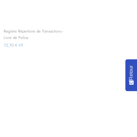
Registre Répertoire de Transactions -
Registre des Bénéficiaires Effectif -
Livre de Police
Reliure Sécurisée à 15 anneaux
72,70 € HT
57,20 € HT
Retour
Le Pack des Actionnaires - Registre
Registre Assemblées Générales sur
Légal à double entrée
Papier Sécurisé SECURYTEXT à 15
127,50 € HT
anneaux