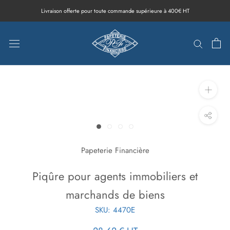
Aller
Livraison offerte pour toute commande supérieure à 400€ HT
au
contenu
Papeterie Financière
Piqûre pour agents immobiliers et
marchands de biens
SKU:
4470E